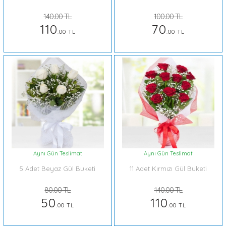
140.00 TL
100.00 TL
110
70
.00 TL
.00 TL
Aynı Gün Teslimat
Aynı Gün Teslimat
5 Adet Beyaz Gül Buketi
11 Adet Kırmızı Gül Buketi
80.00 TL
140.00 TL
50
110
.00 TL
.00 TL