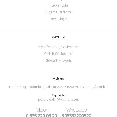
Hakkımızda
Ödeme Bildirimi
Bize Ulaşın
Gizlilik
Mesafeli Satış Sözleşmesi
Gizlilik Sözleşmesi
Güvenli Alışveriş
Adres
Hadımköy, Hadımköy Cd. no 234, 34550 Arnavutköy/İstanbul
E-posta
polatcicek44@gmail.com
Telefon
Whatsapp
0 535 220 05 20
905352200520