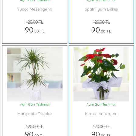
Aynı Gün Teslimat
Aynı Gün Teslimat
Yucca Mesengena
Spatifilyum Bitkisi
120.00 TL
120.00 TL
90
90
.00 TL
.00 TL
Aynı Gün Teslimat
Aynı Gün Teslimat
Marginata Tricolor
Kırmızı Antoryum
120.00 TL
120.00 TL
90
90
.00 TL
.00 TL