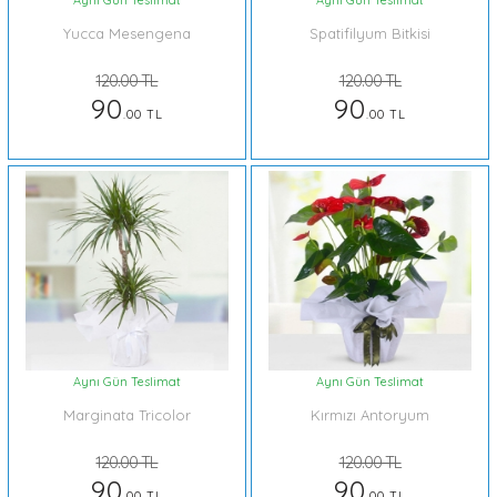
Aynı Gün Teslimat
Aynı Gün Teslimat
Yucca Mesengena
Spatifilyum Bitkisi
120.00 TL
120.00 TL
90
90
.00 TL
.00 TL
Aynı Gün Teslimat
Aynı Gün Teslimat
Marginata Tricolor
Kırmızı Antoryum
120.00 TL
120.00 TL
90
90
.00 TL
.00 TL