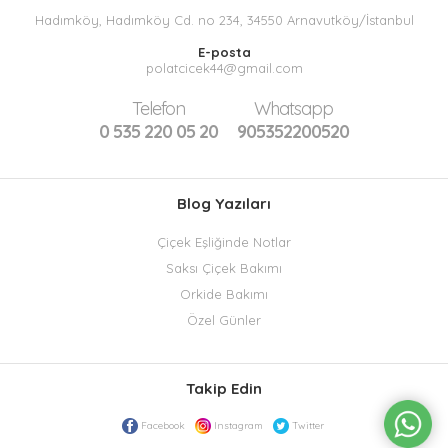
Hadımköy, Hadımköy Cd. no 234, 34550 Arnavutköy/İstanbul
E-posta
polatcicek44@gmail.com
Telefon
Whatsapp
0 535 220 05 20
905352200520
Blog Yazıları
Çiçek Eşliğinde Notlar
Saksı Çiçek Bakımı
Orkide Bakımı
Özel Günler
Takip Edin
Facebook
Instagram
Twitter